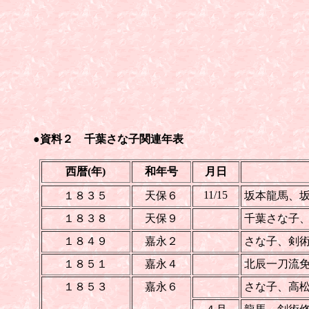
●資料２ 千葉さな子関連年表
西暦(年)
和年号
月日
11/15
１８３５
天保６
坂本龍馬、
１８３８
天保９
千葉さな子
１８４９
嘉永２
さな子、剣
１８５１
嘉永４
北辰一刀流
１８５３
嘉永６
さな子、高