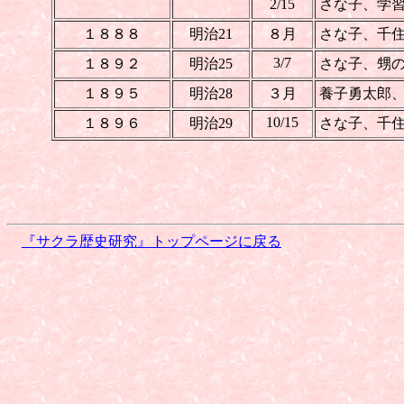
2/15
さな子、学
１８８８
明治21
８月
さな子、千
3/7
１８９２
明治25
さな子、甥
１８９５
明治28
３月
養子勇太郎
10/15
１８９６
明治29
さな子、千
『サクラ歴史研究』トップページに戻る