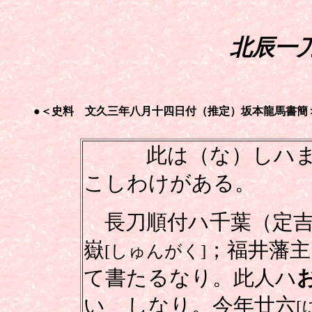
北辰一
●＜史料 文久三年八月十四日付（推定）坂本龍馬書簡
此は（な）しハまづ
こしわけがある。
長刀順付ハ千葉（定吉
嶽
；福井藩主
[しゅんがく]
て書たるなり。此人ハ
いゝしなり。今年廿六
[