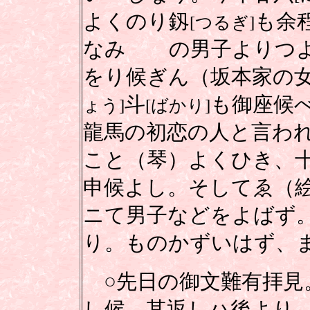
よくのり釼
も余
[つるぎ]
なみゝゝの男子よりつ
をり候ぎん（坂本家の
斗
も御座候
ょう]
[ばかり]
龍馬の初恋の人と言わ
こと（琴）よくひき、
申候よし。そしてゑ（
ニて男子などをよばず
り。ものかずいはず、
○先日の御文難有拝見
し候。其返しハ後より