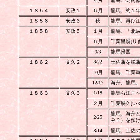
４月
龍馬、剣術
１８５４
安政１
６月
龍馬、約１
１８５６
安政３
秋
龍馬、再び
１８５８
安政５
１月
龍馬、「北
６月
千葉里幾[り
9/3
龍馬帰国
8/22
１８６２
文久２
土佐藩を脱
10月
龍馬、千葉
12/17
海舟、龍馬
1/18
１８６３
文久３
龍馬ら江戸
２月
千葉
幾久[い
龍馬、海舟と
2/25
み？）を預
8/14
龍馬、土佐