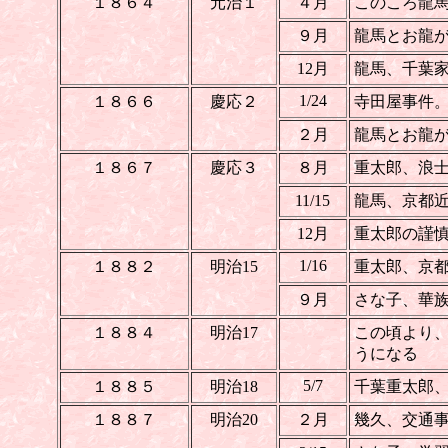
１８６４
元治１
４月
このころ龍
９月
龍馬とお龍
12月
龍馬、千葉
1/24
１８６６
慶応２
寺田屋事件
２月
龍馬とお龍
１８６７
慶応３
８月
重太郎、浪
11/15
龍馬、京都
12月
重太郎の謹
1/16
１８８２
明治15
重太郎、京
９月
さな子、華
１８８４
明治17
この頃より
うになる
5/7
１８８５
明治18
千葉重太郎
１８８７
明治20
２月
幾久、交通