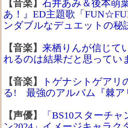
【音楽】
石井あみ＆後本萌
あ！』ED主題歌「FUN☆F
ンダブルなデュエットの秘
【音楽】
来栖りんが信じて
れるのは結果だと思ってい
【音楽】
トゲナシトゲアリ
る! 最強のアルバム『棘ア
【声優】
「BS10スターチ
ン2024」イメージキャラ