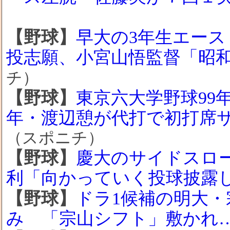
【野球】
早大の3年生エース
投志願、小宮山悟監督「昭
チ）
【野球】
東京六大学野球99
年・渡辺憩が代打で初打席
（スポニチ）
【野球】
慶大のサイドスロ
利「向かっていく投球披露
【野球】
ドラ1候補の明大・
み 「宗山シフト」敷かれ