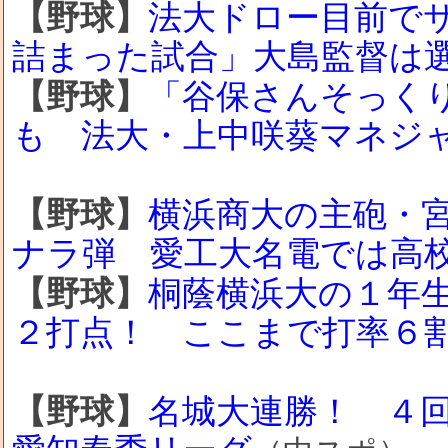
【野球】
法大ドロー目前で
詰まった試合」大島監督は
【野球】
「谷保さんそっく
も 法大・上中咲葵マネジ
【野球】
横浜商大の主砲・
ナラ弾 愛工大名電では高
【野球】
桐蔭横浜大の１年
２打点！ ここまで打率６
【野球】
名城大連勝！ ４