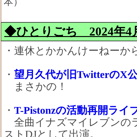
本）
◆ひとりごち 2024年4月2
・連休とかかんけーねーか
・
望月久代が旧Twitterの
まさかの！
・
T-Pistonzの活動再開ライ
全曲イナズマイレブンのラ
ストDJとして出演。