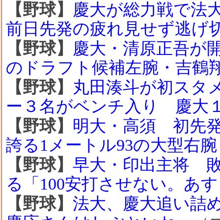
【野球】
慶大が総力戦で法
前日先発の疲れ見せず逃げ
【野球】
慶大・清原正吾が
のドラフト候補左腕・吉鶴
【野球】
丸田湊斗が初スタ
ー３名がベンチ入り 慶大
【野球】
明大・高須 初先発
誇る1メートル93の大型右腕
【野球】
早大・印出主将 
る「100安打させない。あ
【野球】
法大、慶大追い詰