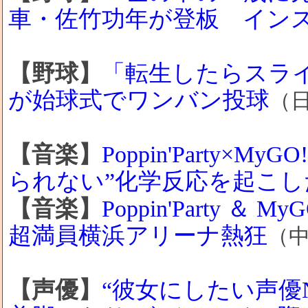
車・佐竹功年が登板 イン
【野球】
「転生したらスラ
が始球式でワンバン投球
（
【音楽】
Poppin'Party×
られない”化学反応を起こし
【音楽】
Poppin'Party 
超満員横浜アリーナ熱狂
（
【声優】
“彼女にしたい声優