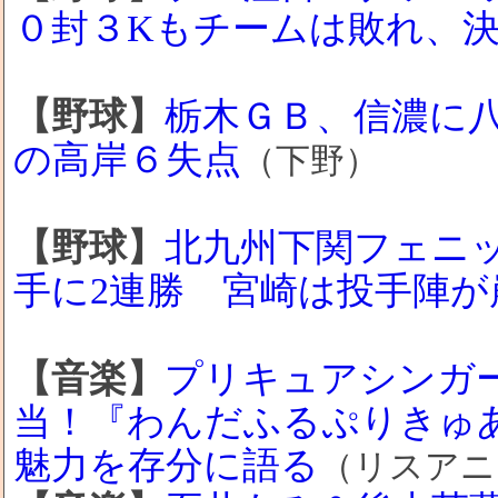
０封３Kもチームは敗れ、
【野球】
栃木ＧＢ、信濃に
の高岸６失点
（下野）
【野球】
北九州下関フェニ
手に2連勝 宮崎は投手陣が
【音楽】
プリキュアシンガ
当！『わんだふるぷりきゅ
魅力を存分に語る
（リスアニ