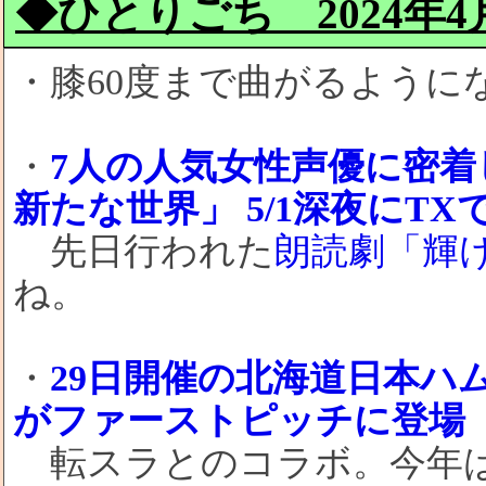
◆ひとりごち 2024年4月2
・膝60度まで曲がるように
・
7人の人気女性声優に密着
新たな世界」 5/1深夜にTX
先日行われた
朗読劇「輝
ね。
・
29日開催の北海道日本ハ
がファーストピッチに登場
転スラとのコラボ。今年は