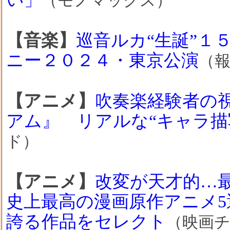
（モノマックス）
【音楽】
巡音ルカ“生誕”１
ニー２０２４・東京公演
（
【アニメ】
吹奏楽経験者の
アム』 リアルな“キャラ描
ド）
【アニメ】
改変が天才的…
史上最高の漫画原作アニメ
誇る作品をセレクト
（映画