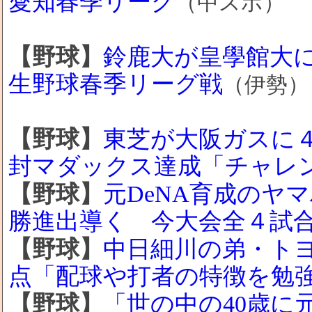
愛知春季リーグ
（中スポ）
【野球】
鈴鹿大が皇學館大
生野球春季リーグ戦
（伊勢）
【野球】
東芝が大阪ガスに
封マダックス達成「チャレ
【野球】
元DeNA育成のヤ
勝進出導く 今大会全４試
【野球】
中日細川の弟・ト
点「配球や打者の特徴を勉
【野球】
「世の中の40歳に