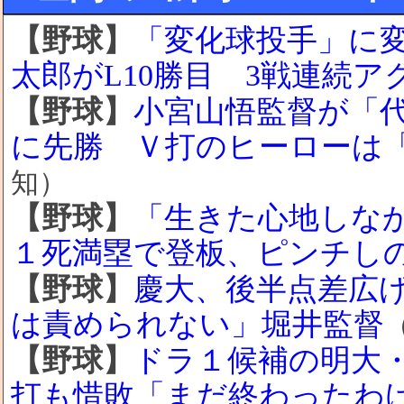
【野球】
「変化球投手」に
太郎がL10勝目 3戦連続
【野球】
小宮山悟監督が「
に先勝 Ｖ打のヒーローは
知）
【野球】
「生きた心地しな
１死満塁で登板、ピンチし
【野球】
慶大、後半点差広
は責められない」堀井監督
【野球】
ドラ１候補の明大・
打も惜敗「まだ終わったわ