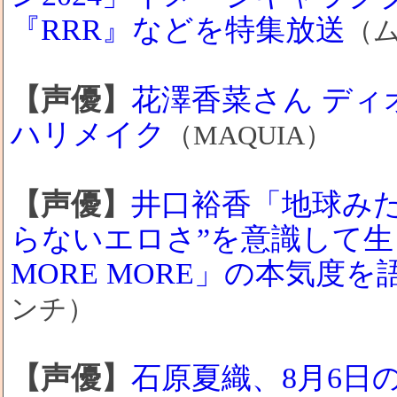
『RRR』などを特集放送
（
【声優】
花澤香菜さん デ
ハリメイク
（MAQUIA）
【声優】
井口裕香「地球み
らないエロさ”を意識して生
MORE MORE」の本気度
ンチ）
【声優】
石原夏織、8月6日