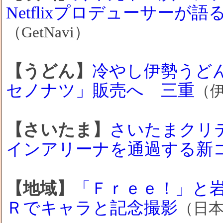
Netflixプロデューサー
（GetNavi）
【うどん】
冷やし伊勢うど
セノナツ」販売へ 三重
（
【さいたま】
さいたまクリ
インアリーナを通過する新
【地域】
「Ｆｒｅｅ！」と
Ｒでキャラと記念撮影
（日