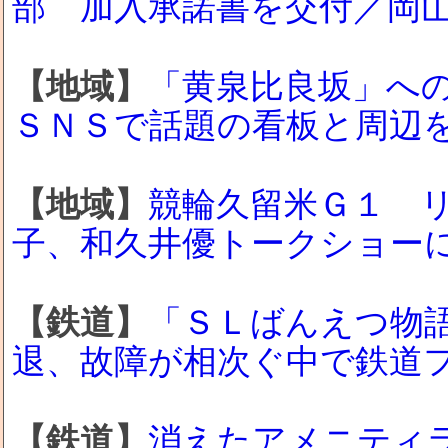
部 加入承諾書を交付／岡
【地域】
「黄泉比良坂」へ
ＳＮＳで話題の看板と周辺
【地域】
競輪久留米Ｇ１ 
子、和久井優トークショー
【鉄道】
「ＳＬばんえつ物
退、故障が相次ぐ中で鉄道
【鉄道】
消えたアメニティラ