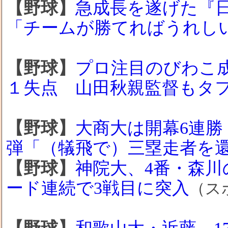
【野球】
急成長を遂げた『
「チームが勝てればうれし
【野球】
プロ注目のびわこ
１失点 山田秋親監督もタ
【野球】
大商大は開幕6連勝
弾「（犠飛で）三塁走者を
【野球】
神院大、4番・森川
ード連続で3戦目に突入
（ス