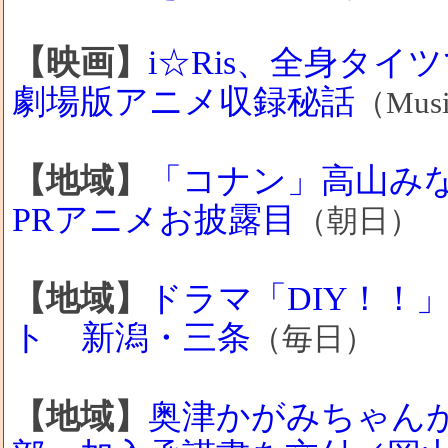
【映画】
i☆Ris、全身タ
劇場版アニメ収録秘話
（Musi
【地域】
「コナン」高山み
PRアニメお披露目
（朝日）
【地域】
ドラマ「DIY！！
ト 新潟・三条
（毎日）
【地域】
奥津かがみちゃん