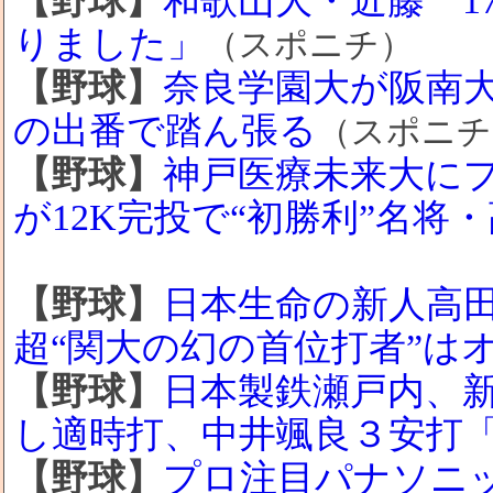
【野球】
和歌山大・近藤 1
りました」
（スポニチ）
【野球】
奈良学園大が阪南
の出番で踏ん張る
（スポニチ
【野球】
神戸医療未来大にプ
が12K完投で“初勝利”名将
【野球】
日本生命の新人高
超“関大の幻の首位打者”は
【野球】
日本製鉄瀬戸内、
し適時打、中井颯良３安打
【野球】
プロ注目パナソニッ