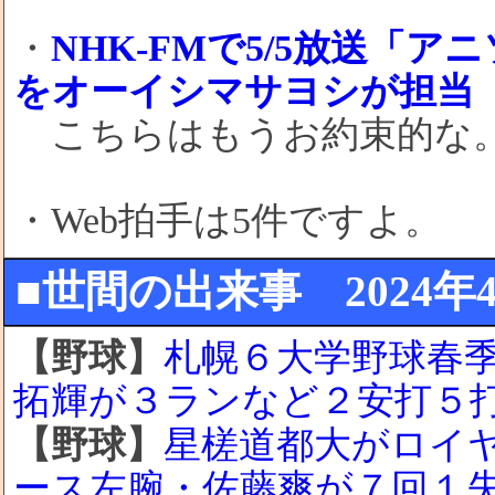
・
NHK-FMで5/5放送「ア
をオーイシマサヨシが担当
こちらはもうお約束的な
・Web拍手は5件ですよ。
■世間の出来事 2024年4月
【野球】
札幌６大学野球春
拓輝が３ランなど２安打５
【野球】
星槎道都大がロイ
ース左腕・佐藤爽が７回１