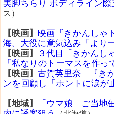
美脚ちらり ボディライン際
ス）
【映画】
映画『きかんしゃ
海、大役に意気込み「より
【映画】
３代目「きかんし
「私なりのトーマスを作っ
【映画】
古賀英里奈 『き
ンを回顧し「ホントに涙が
【地域】
「ウマ娘」ご当地缶
内に誘客狙う
（北海道）