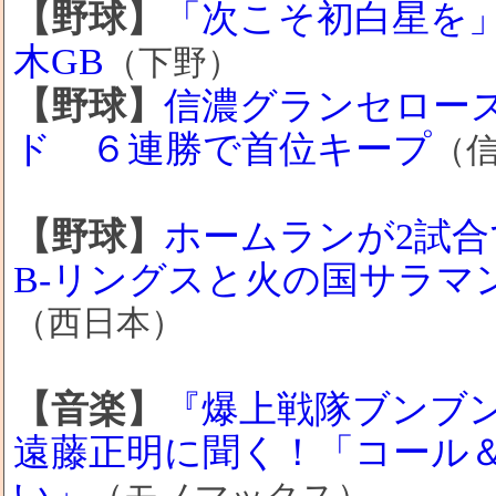
【野球】
「次こそ初白星を
木GB
（下野）
【野球】
信濃グランセローズ
ド ６連勝で首位キープ
（
【野球】
ホームランが2試合
B-リングスと火の国サラマ
（西日本）
【音楽】
『爆上戦隊ブンブ
遠藤正明に聞く！「コール
い」