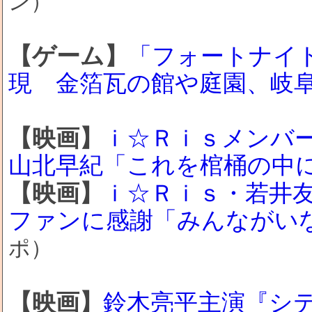
ン）
【ゲーム】
「フォートナイ
現 金箔瓦の館や庭園、岐
【映画】
ｉ☆Ｒｉｓメンバ
山北早紀「これを棺桶の中
【映画】
ｉ☆Ｒｉｓ・若井
ファンに感謝「みんながい
ポ）
【映画】
鈴木亮平主演『シ