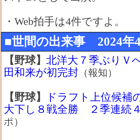
・Web拍手は4件ですよ。
■世間の出来事 2024年4月
【野球】
北洋大７季ぶりＶ
田和来が初完封
（報知）
【野球】
ドラフト上位候補
大下し８戦全勝 ２季連続
ポ）