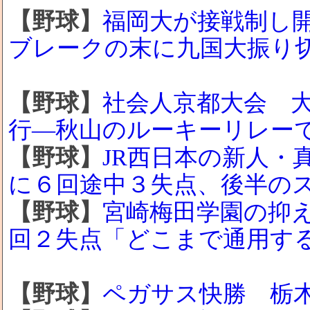
【野球】
福岡大が接戦制し開
ブレークの末に九国大振り
【野球】
社会人京都大会 
行―秋山のルーキーリレーで
【野球】
JR西日本の新人・
に６回途中３失点、後半の
【野球】
宮崎梅田学園の抑え
回２失点「どこまで通用す
【野球】
ペガサス快勝 栃木