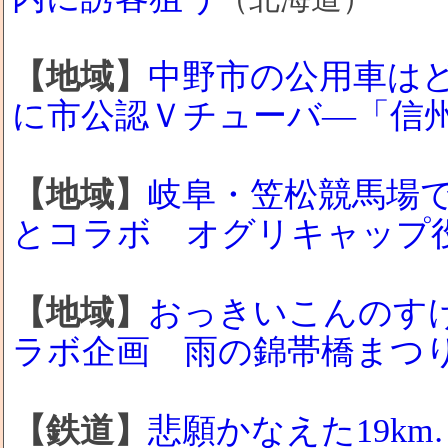
【地域】
中野市の公用車は
に市公認Ｖチューバ―「信
【地域】
岐阜・笠松競馬場
とコラボ オグリキャップ
【地域】
おっきいこんのす
ラボ企画 雨の錦帯橋まつ
【鉄道】
悲願かなえた19k