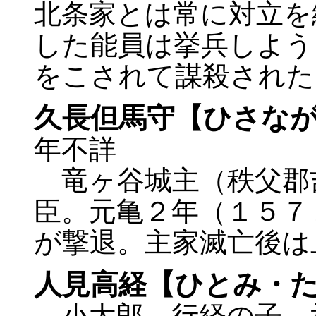
北条家とは常に対立を
した能員は挙兵しよう
をこされて謀殺された
久長但馬守【ひさな
年不詳
竜ヶ谷城主（秩父郡
臣。元亀２年（１５７
が撃退。主家滅亡後は
人見高経【ひとみ・
小太郎。行経の子。