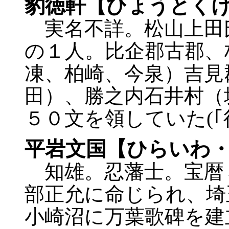
豹徳軒【ひょうとく
実名不詳。松山上田
の１人。比企郡古郡、
凍、柏崎、今泉）吉見
田）、勝之内石井村（
５０文を領していた(｢役
平岩文国【ひらいわ
知雄。忍藩士。宝暦
部正允に命じられ、埼
小崎沼に万葉歌碑を建