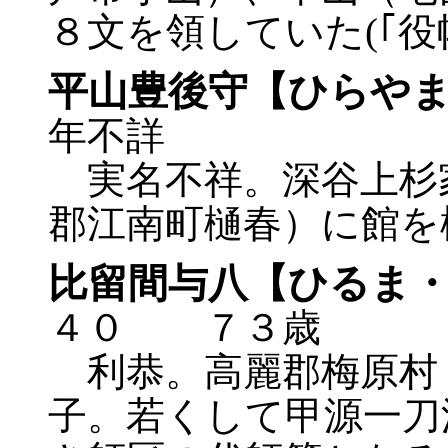
８文を領していた(｢役帳
平山豊後守【ひらや
年不詳
実名不祥。深谷上杉
郡江南町樋春）に館を
比留間与八【ひるま
４０ ７３歳
利恭。高麗郡梅原村
子。若くして甲源一刀