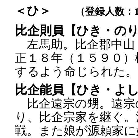
＜ひ＞
（登録人数：1
比企則員【ひき・の
左馬助。比企郡中山
正１８年（１５９０）
するよう命じられた。
比企能員【ひき・よ
比企遠宗の甥。遠宗
り、比企宗家を継ぐ。
戦。また娘が源頼家に